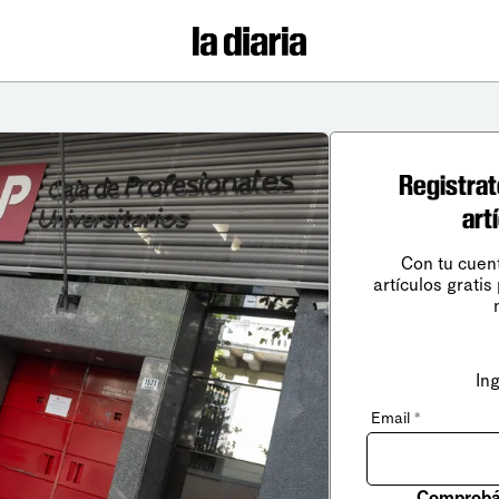
Registrat
art
Con tu cuen
artículos gratis
In
Email
*
Comprobá 