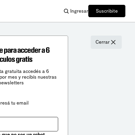
Ingresar
Suscribite
Cerrar
e para acceder a 6
ículos gratis
ta gratuita accedés a 6
 por mes y recibís nuestras
newsletters
gresá tu email
que no sos un robot