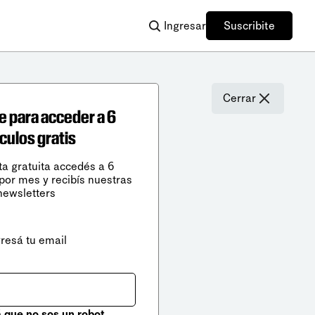
Ingresar
Suscribite
Cerrar
e para acceder a 6
ículos gratis
ta gratuita accedés a 6
 por mes y recibís nuestras
newsletters
gresá tu email
que no sos un robot