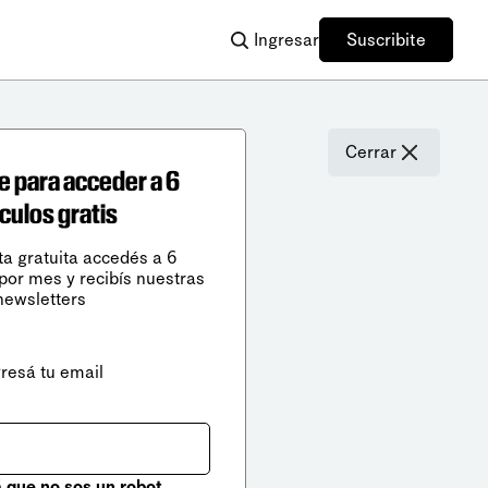
Ingresar
Suscribite
Cerrar
e para acceder a 6
ículos gratis
ta gratuita accedés a 6
 por mes y recibís nuestras
newsletters
gresá tu email
que no sos un robot