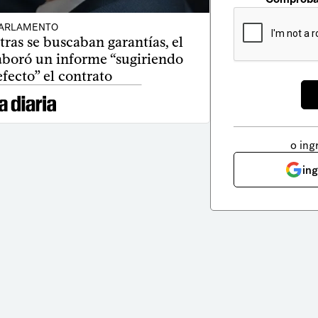
ARLAMENTO
as se buscaban garantías, el
aboró un informe “sugiriendo
efecto” el contrato
o ing
in