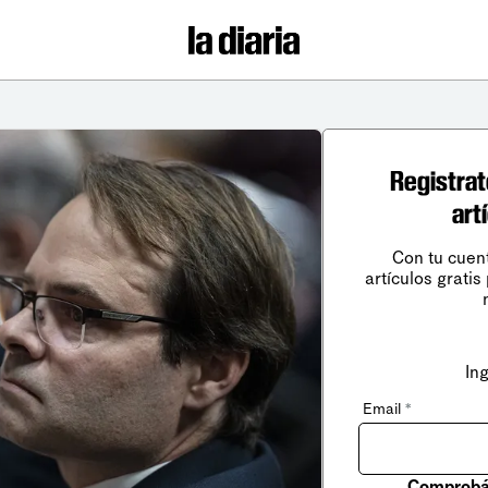
Registrat
art
Con tu cuen
artículos gratis
In
Email
*
Comprobá 