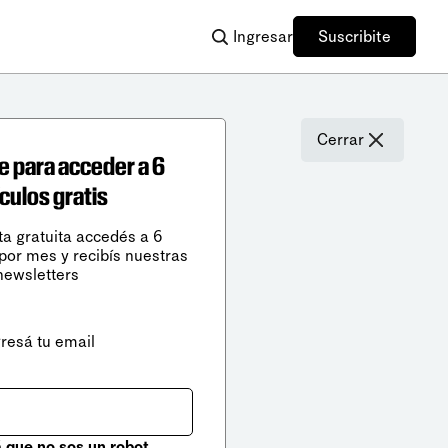
Ingresar
Suscribite
Cerrar
e para acceder a 6
ículos gratis
ta gratuita accedés a 6
 por mes y recibís nuestras
newsletters
gresá tu email
que no sos un robot