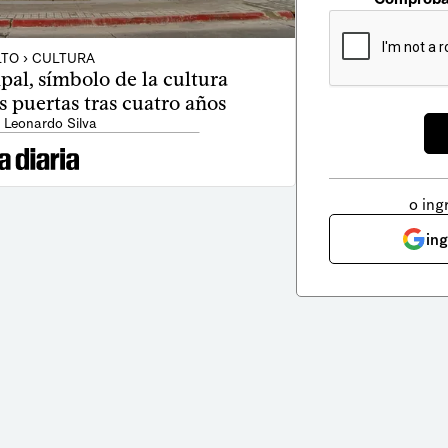
TO › CULTURA
al, símbolo de la cultura
us puertas tras cuatro años
 Leonardo Silva
o ing
in