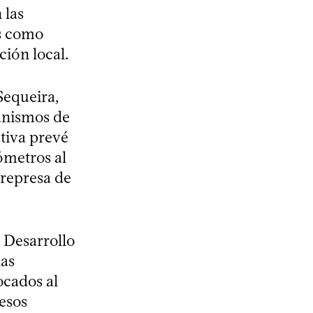
 las
s como
ción local.
Sequeira,
anismos de
tiva prevé
ómetros al
 represa de
 Desarrollo
las
ocados al
 esos