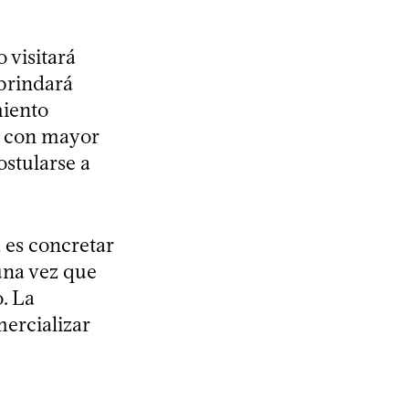
 visitará
brindará
miento
er con mayor
ostularse a
 es concretar
una vez que
. La
mercializar