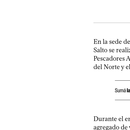
En la sede d
Salto se real
Pescadores A
del Norte y el
Sumá
l
Durante el e
agregado de v