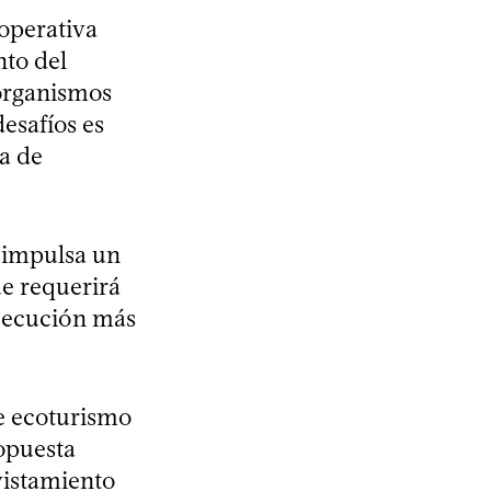
ooperativa
nto del
organismos
desafíos es
a de
 impulsa un
ue requerirá
ejecución más
de ecoturismo
ropuesta
vistamiento