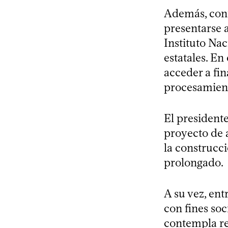
Además, cont
presentarse 
Instituto Na
estatales. En
acceder a fi
procesamien
El president
proyecto de a
la construcc
prolongado.
A su vez, ent
con fines soc
contempla re