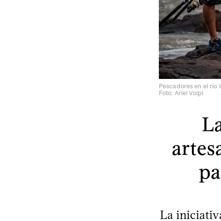
Pescadores en el río 
Foto: Ariel Volpi
La
artes
pa
La iniciati