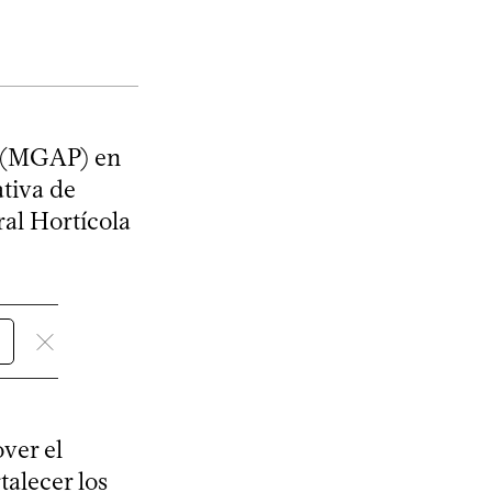
ca (MGAP) en
ativa de
ral Hortícola
ver el
talecer los