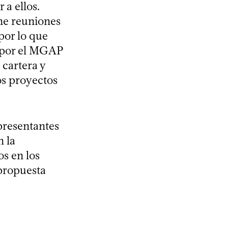
a ellos.
ne reuniones
por lo que
a por el MGAP
 cartera y
os proyectos
presentantes
n la
os en los
 propuesta