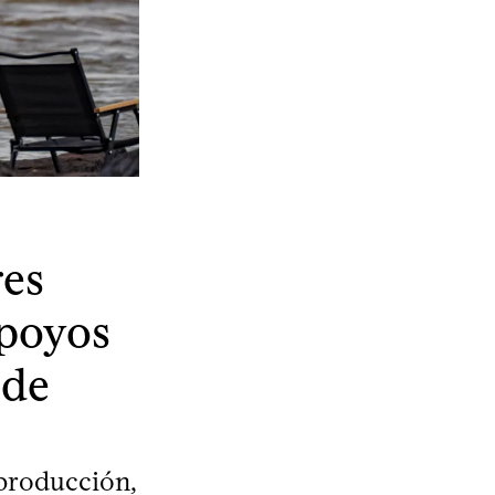
res
apoyos
 de
 producción,