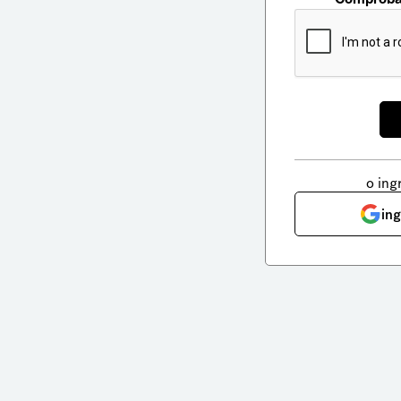
o ing
in