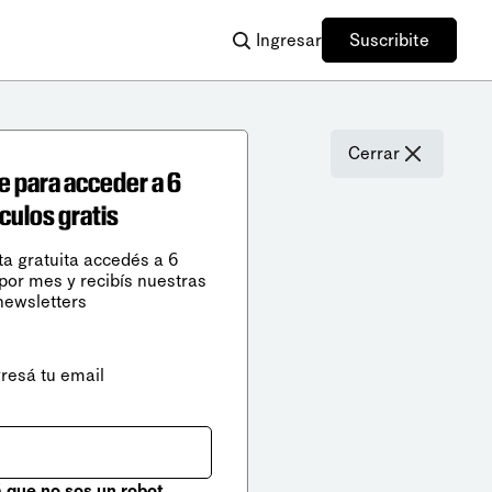
Ingresar
Suscribite
Cerrar
e para acceder a 6
ículos gratis
ta gratuita accedés a 6
 por mes y recibís nuestras
newsletters
gresá tu email
que no sos un robot