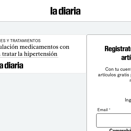
ES Y TRATAMIENTOS
culación medicamentos con
Registrat
 tratar la hipertensión
art
Con tu cuen
artículos gratis
In
Email
*
Comprobá 