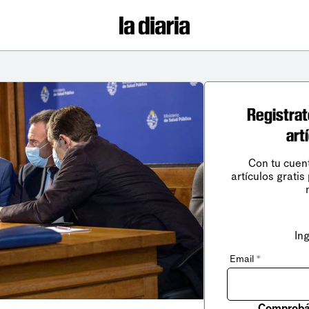
Registrat
art
Con tu cuen
artículos gratis
In
Email
*
Comprobá 