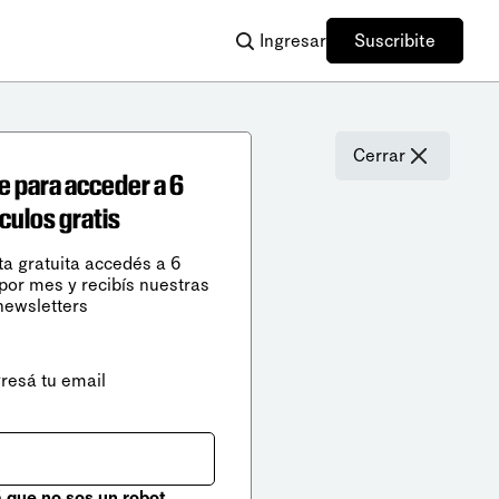
Ingresar
Suscribite
Cerrar
e para acceder a 6
ículos gratis
ta gratuita accedés a 6
 por mes y recibís nuestras
newsletters
gresá tu email
que no sos un robot