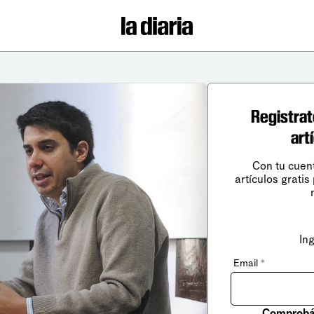
Registrat
art
Con tu cuen
artículos gratis
In
Email
*
Comprobá 