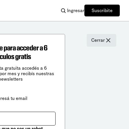
Ingresar
Suscribite
Cerrar
e para acceder a 6
ículos gratis
ta gratuita accedés a 6
 por mes y recibís nuestras
newsletters
gresá tu email
que no sos un robot