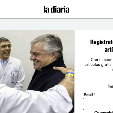
Registrat
art
Con tu cuen
artículos gratis
In
Email
*
Comprobá 