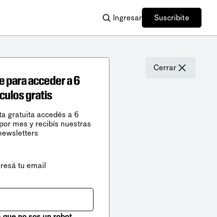
Ingresar
Suscribite
Cerrar
e para acceder a 6
ículos gratis
ta gratuita accedés a 6
 por mes y recibís nuestras
newsletters
gresá tu email
que no sos un robot