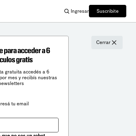
Ingresar
Suscribite
Cerrar
e para acceder a 6
ículos gratis
ta gratuita accedés a 6
 por mes y recibís nuestras
newsletters
gresá tu email
que no sos un robot