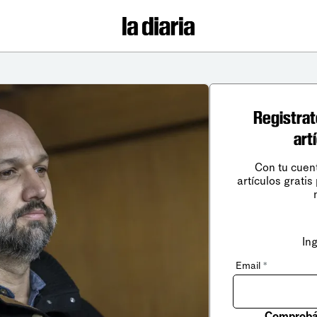
Registrat
art
Con tu cuen
artículos gratis
In
Email
*
Comprobá 