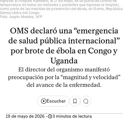
ingresar al Hospital Kyeshero, el 17 de mayo, en un punto de control de
temperatura de todos los visitantes y pacientes que ingresan al hospital,
como parte de las medidas de prevención del ébola, en Goma, República
Democrática del Congo.
Foto: Jospin Mwisha, AFP
OMS declaró una “emergencia
de salud pública internacional”
por brote de ébola en Congo y
Uganda
El director del organismo manifestó
preocupación por la “magnitud y velocidad”
del avance de la enfermedad.
Escuchar
19 de mayo de 2026
-
3 minutos de lectura