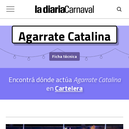
Agarrate Catalina
Ficha técnica
Encontrá dónde actúa
Agarrate Catalina
en
Cartelera