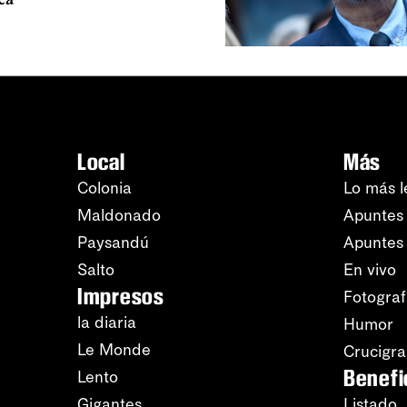
Local
Más
Colonia
Lo más l
Maldonado
Apuntes 
Paysandú
Apuntes
Salto
En vivo
Impresos
Fotograf
la diaria
Humor
Le Monde
Crucigr
Benefi
Lento
Gigantes
Listado