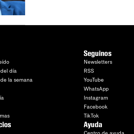
Seguinos
eído
Newsletters
del día
RSS
 de la semana
YouTube
WhatsApp
ía
Instagram
Facebook
amas
TikTok
cios
Ayuda
Centro de ayuda