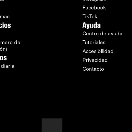
Facebook
amas
TikTok
cios
Ayuda
Centro de ayuda
úmero de
Tutoriales
ión)
Accesibilidad
ros
Privacidad
 diaria
Contacto