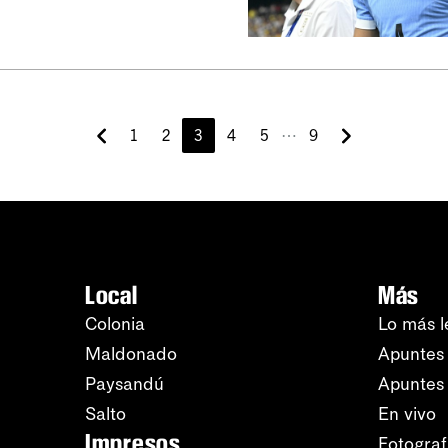
⋯
1
2
3
4
5
9
Local
Más
Colonia
Lo más l
Maldonado
Apuntes 
Paysandú
Apuntes
Salto
En vivo
Impresos
Fotograf