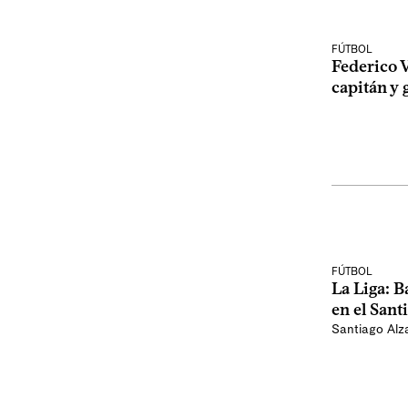
FÚTBOL
Federico V
capitán y 
FÚTBOL
La Liga: B
en el San
Santiago Alz