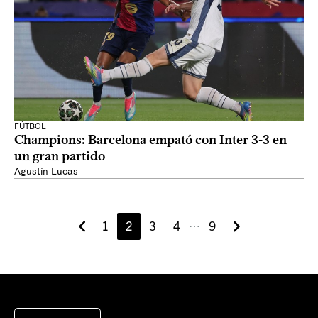
FÚTBOL
Champions: Barcelona empató con Inter 3-3 en
un gran partido
Agustín Lucas
1
2
3
4
9
⋯