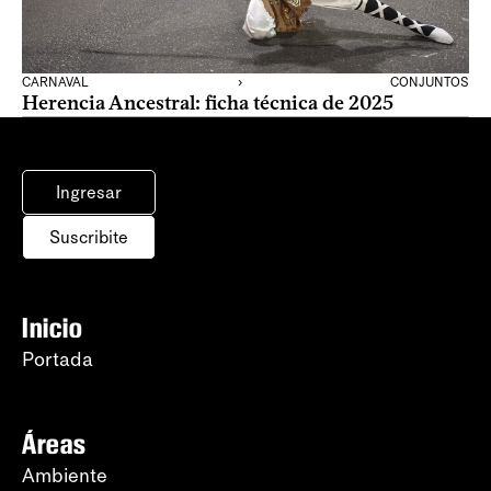
CARNAVAL
›
CONJUNTOS
Herencia Ancestral: ficha técnica de 2025
Ingresar
Suscribite
Inicio
Portada
Áreas
Ambiente