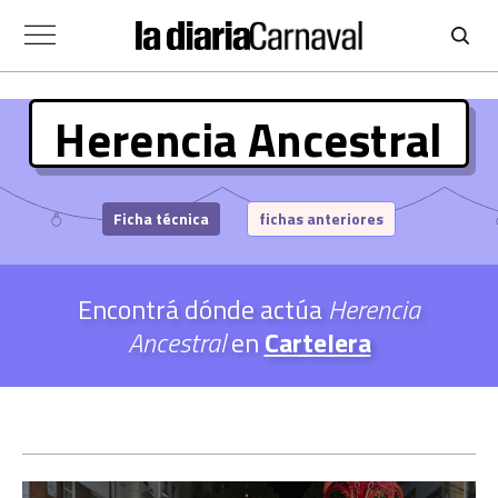
Herencia Ancestral
Ficha técnica
fichas anteriores
Encontrá dónde actúa
Herencia
Ancestral
en
Cartelera