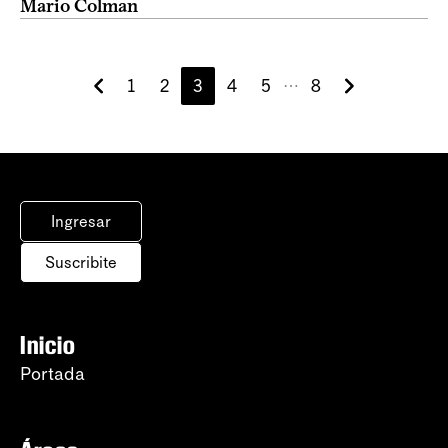
Mario Colman
1
2
3
4
5
8
⋯
Ingresar
Suscribite
Inicio
Portada