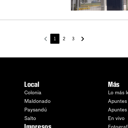
1
2
3
Local
Más
Colonia
Lo más l
Maldonado
Apuntes 
Paysandú
Apuntes
Salto
En vivo
Impresos
Fotograf