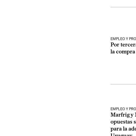
EMPLEO Y PR
Por terce
la compra 
EMPLEO Y PR
Marfrig y
opuestas s
para la ad
Uruguay