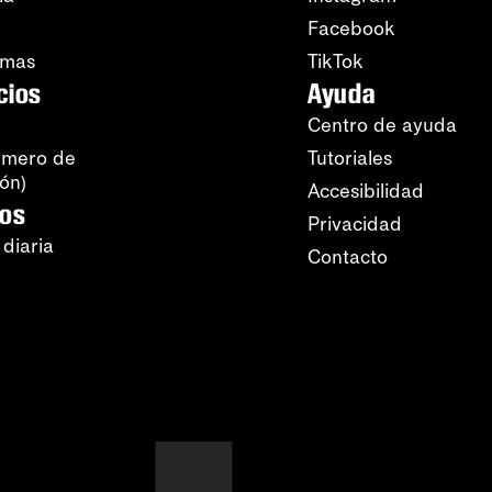
Facebook
amas
TikTok
cios
Ayuda
Centro de ayuda
úmero de
Tutoriales
ión)
Accesibilidad
ros
Privacidad
 diaria
Contacto