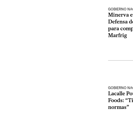
GOBIERNO NA
Minerva e
Defensa d
para compr
Marfrig
GOBIERNO NA
Lacalle P
Foods: “T
normas”