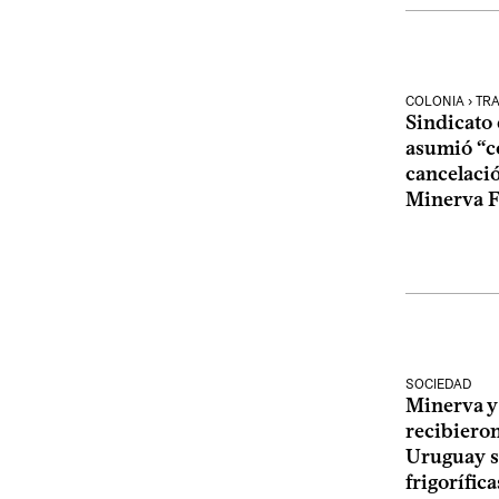
COLONIA › TR
Sindicato 
asumió “c
cancelació
Minerva 
SOCIEDAD
Minerva y
recibiero
Uruguay s
frigorífica