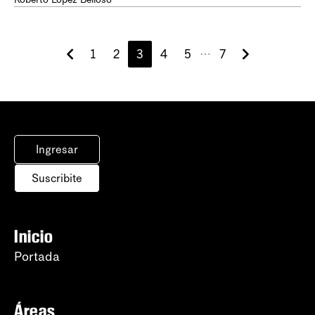
1
2
3
4
5
7
⋯
Ingresar
Suscribite
Inicio
Portada
Áreas