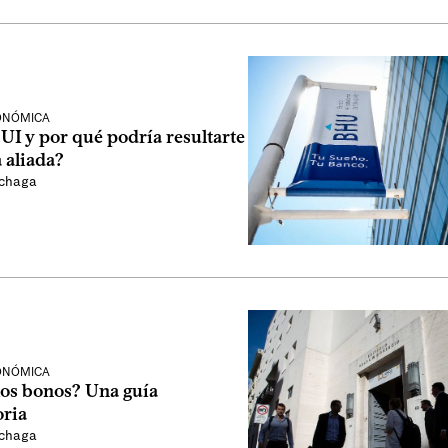
CONÓMICA
 UI y por qué podría resultarte
 aliada?
áchaga
CONÓMICA
los bonos? Una guía
oria
áchaga