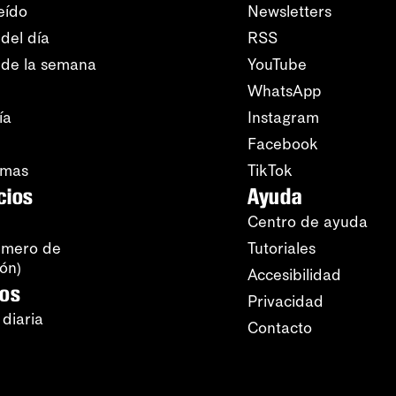
eído
Newsletters
del día
RSS
 de la semana
YouTube
WhatsApp
ía
Instagram
Facebook
amas
TikTok
cios
Ayuda
Centro de ayuda
úmero de
Tutoriales
ión)
Accesibilidad
ros
Privacidad
 diaria
Contacto