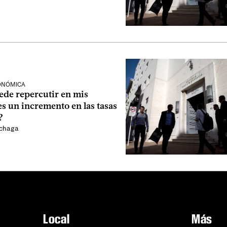
CONÓMICA
de repercutir en mis
s un incremento en las tasas
?
áchaga
Local
Más