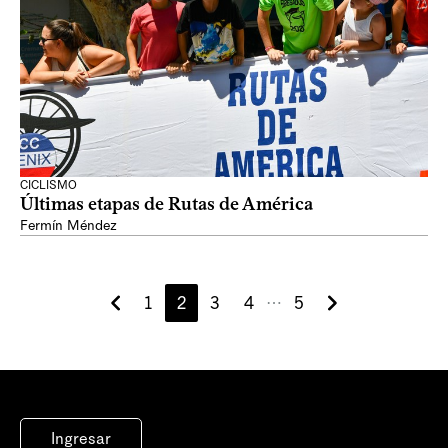
CICLISMO
Últimas etapas de Rutas de América
Fermín Méndez
1
2
3
4
5
⋯
Ingresar