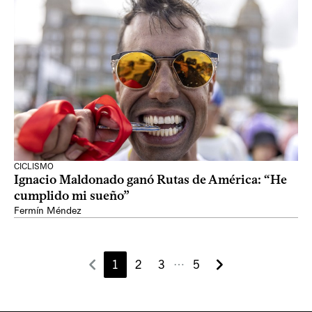
CICLISMO
Ignacio Maldonado ganó Rutas de América: “He
cumplido mi sueño”
Fermín Méndez
1
2
3
5
⋯