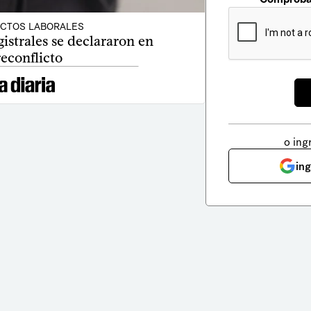
ICTOS LABORALES
istrales se declararon en
econflicto
o ing
in