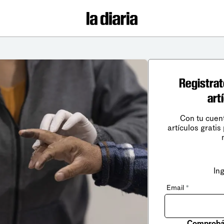
Registrat
art
Con tu cuen
artículos gratis
In
Email
*
Comprobá 