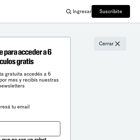
Ingresar
Suscribite
Cerrar
e para acceder a 6
ículos gratis
ta gratuita accedés a 6
 por mes y recibís nuestras
newsletters
gresá tu email
que no sos un robot