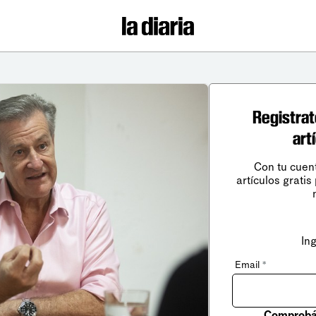
Registrat
art
Con tu cuen
artículos gratis
In
Email
*
Comprobá 