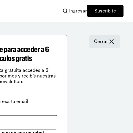
Ingresar
Suscribite
Cerrar
e para acceder a 6
ículos gratis
ta gratuita accedés a 6
 por mes y recibís nuestras
newsletters
gresá tu email
que no sos un robot