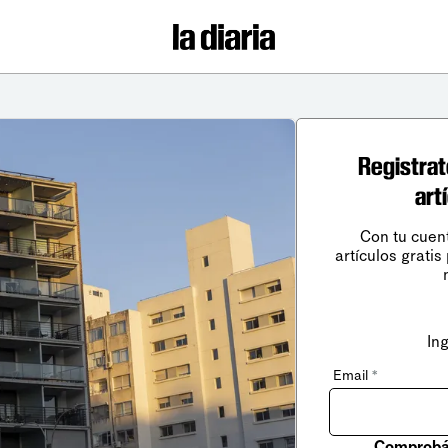
Registrat
art
Con tu cuen
artículos gratis
In
Email
*
Comprobá 