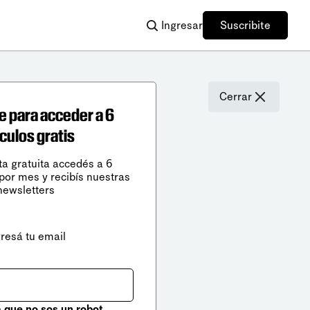
Ingresar
Suscribite
Cerrar
e para acceder a 6
ículos gratis
ta gratuita accedés a 6
 por mes y recibís nuestras
newsletters
gresá tu email
que no sos un robot