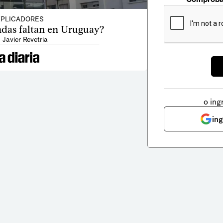
PLICADORES
ndas faltan en Uruguay?
 Javier Revetria
o ing
in