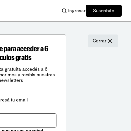
Ingresar
Suscribite
Cerrar
e para acceder a 6
ículos gratis
ta gratuita accedés a 6
 por mes y recibís nuestras
newsletters
gresá tu email
que no sos un robot