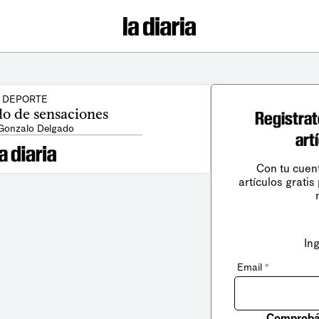
DEPORTE
 de sensaciones
Registrat
 Gonzalo Delgado
art
Con tu cuen
artículos gratis
In
Email
*
Comprobá 