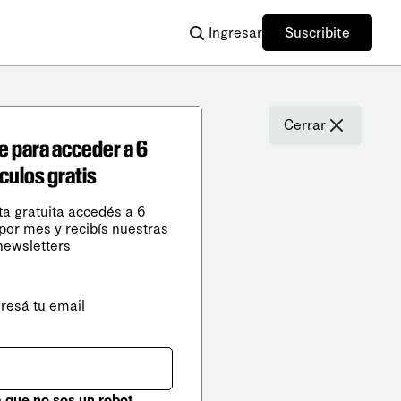
Ingresar
Suscribite
Cerrar
e para acceder a 6
ículos gratis
ta gratuita accedés a 6
 por mes y recibís nuestras
newsletters
gresá tu email
que no sos un robot