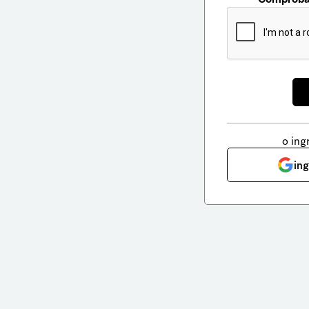
o ing
in