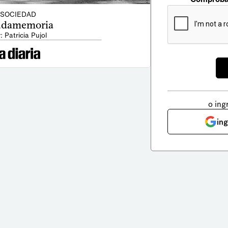
SOCIEDAD
damemoria
: Patricia Pujol
o ing
in