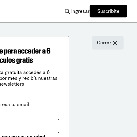
Ingresar
Suscribite
Cerrar
e para acceder a 6
ículos gratis
ta gratuita accedés a 6
 por mes y recibís nuestras
newsletters
gresá tu email
que no sos un robot