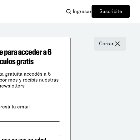
Ingresar
Suscribite
Cerrar
e para acceder a 6
ículos gratis
ta gratuita accedés a 6
 por mes y recibís nuestras
newsletters
gresá tu email
que no sos un robot