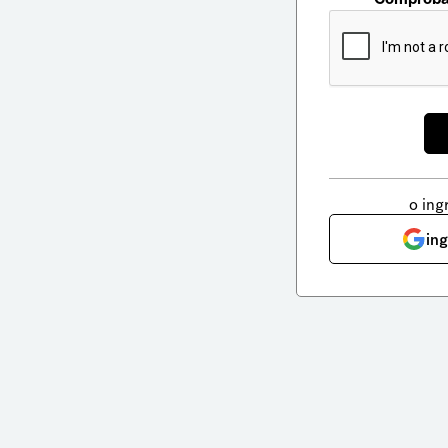
o ing
in