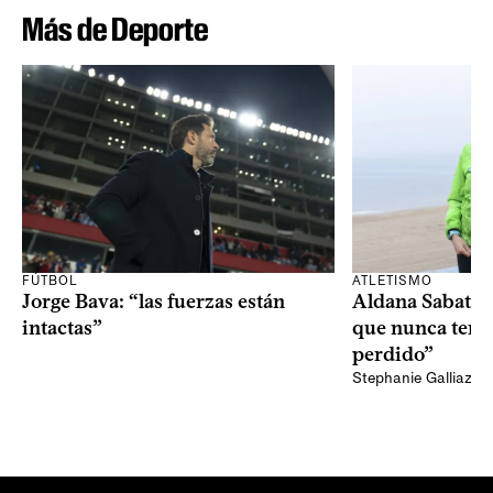
Más de Deporte
FÚTBOL
ATLETISMO
Jorge Bava: “las fuerzas están
Aldana Sabatel:
intactas”
que nunca tend
perdido”
Stephanie Galliazzi