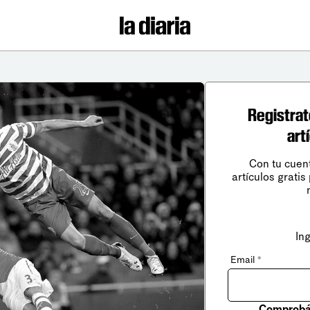
Registrat
art
Con tu cuen
artículos gratis
In
Email
*
Comprobá 