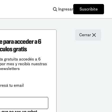
Ingresar
Suscribite
Cerrar
e para acceder a 6
ículos gratis
ta gratuita accedés a 6
 por mes y recibís nuestras
newsletters
gresá tu email
que no sos un robot