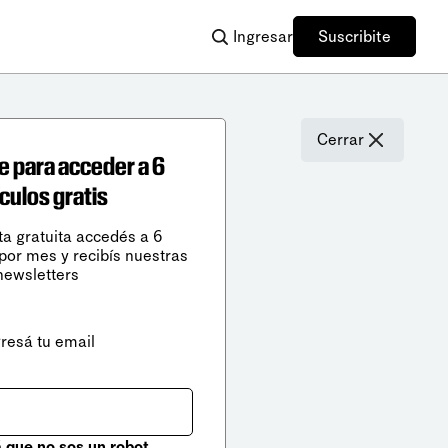
Ingresar
Suscribite
Cerrar
e para acceder a 6
ículos gratis
ta gratuita accedés a 6
 por mes y recibís nuestras
newsletters
gresá tu email
que no sos un robot