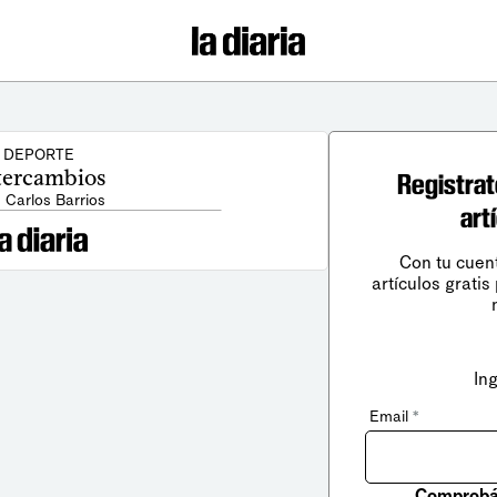
DEPORTE
tercambios
Registrat
: Carlos Barrios
art
Con tu cuen
artículos gratis
In
Email
*
Comprobá 