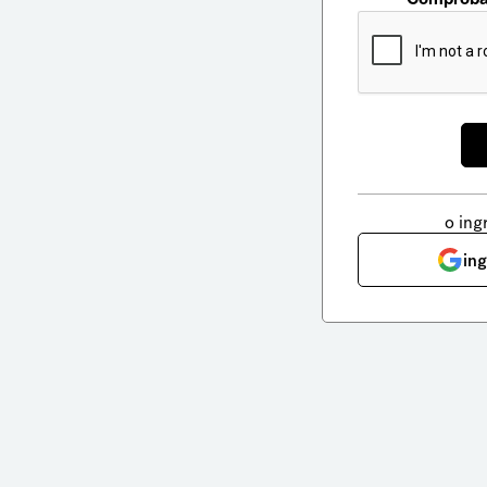
o ing
in