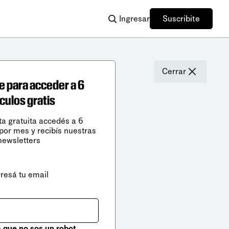
Ingresar
Suscribite
Cerrar
e para acceder a 6
ículos gratis
ta gratuita accedés a 6
 por mes y recibís nuestras
newsletters
gresá tu email
que no sos un robot