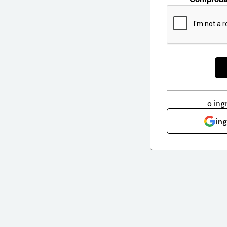
o ing
in