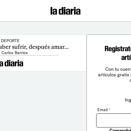
DEPORTE
ber sufrir, después amar...
Registrat
: Carlos Barrios
art
Con tu cuen
artículos gratis
In
Email
*
Comprobá 