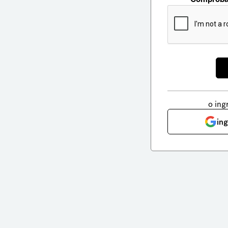
o ing
in