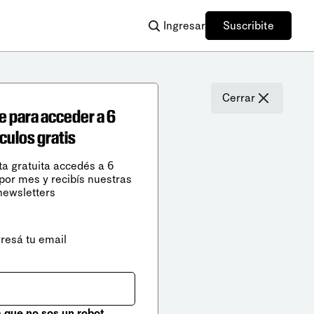
Ingresar
Suscribite
Cerrar
e para acceder a 6
ículos gratis
ta gratuita accedés a 6
 por mes y recibís nuestras
newsletters
gresá tu email
que no sos un robot