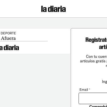
DEPORTE
Afuera
Registrat
art
Con tu cuen
artículos gratis
In
Email
*
Comprobá 