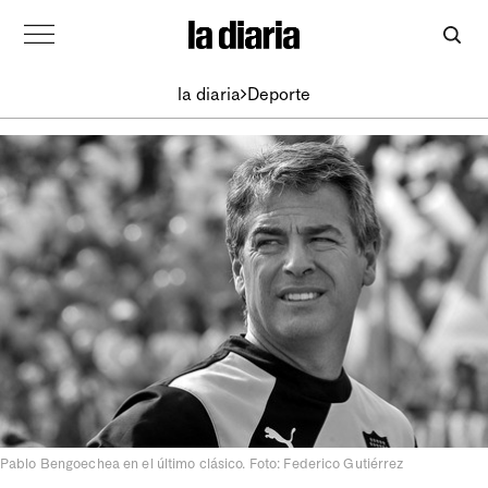
la diaria
Deporte
Pablo Bengoechea en el último clásico. Foto: Federico Gutiérrez