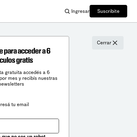
Ingresar
Suscribite
Cerrar
e para acceder a 6
ículos gratis
ta gratuita accedés a 6
 por mes y recibís nuestras
newsletters
gresá tu email
que no sos un robot