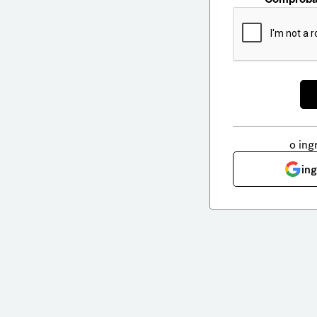
o ing
in