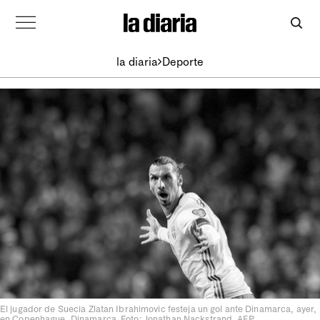
la diaria
Deporte
El jugador de Suecia Zlatan Ibrahimovic festeja un gol ante Dinamarca, ayer,
en Copenhague, Dinamarca. Foto: Jonathan Nackstrand, AFP