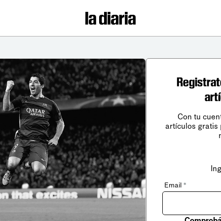
Registrat
art
Con tu cuen
artículos gratis
In
Email
*
Comprobá 