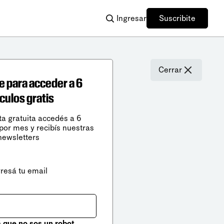
Ingresar
Suscribite
Cerrar
e para acceder a 6
ículos gratis
ta gratuita accedés a 6
 por mes y recibís nuestras
newsletters
gresá tu email
que no sos un robot