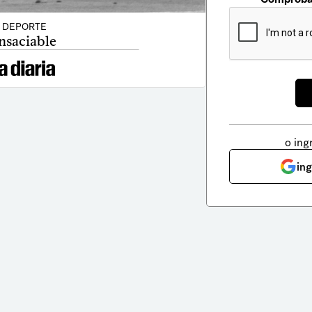
DEPORTE
nsaciable
o ing
in