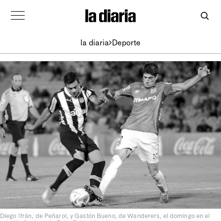
la diaria
Deporte
Diego Ifrán, de Peñarol, y Gastón Bueno, de Wanderers, el domingo en el