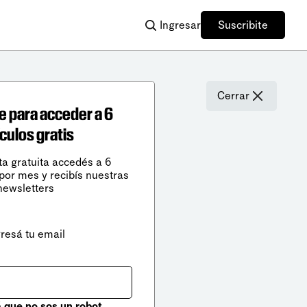
Ingresar
Suscribite
Cerrar
e para acceder a 6
ículos gratis
ta gratuita accedés a 6
 por mes y recibís nuestras
newsletters
gresá tu email
que no sos un robot