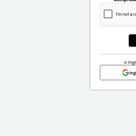
o ing
in