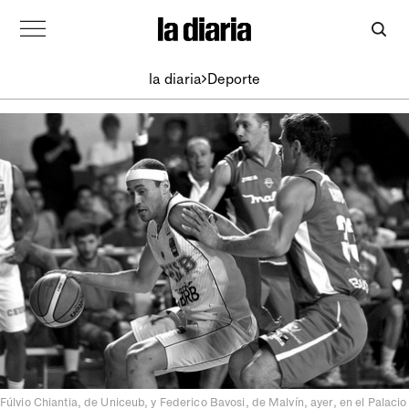
la diaria
Deporte
Fúlvio Chiantia, de Uniceub, y Federico Bavosi, de Malvín, ayer, en el Palacio