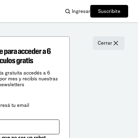
Ingresar
Suscribite
Cerrar
e para acceder a 6
ículos gratis
ta gratuita accedés a 6
 por mes y recibís nuestras
newsletters
gresá tu email
que no sos un robot