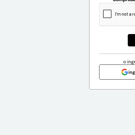
o ing
in