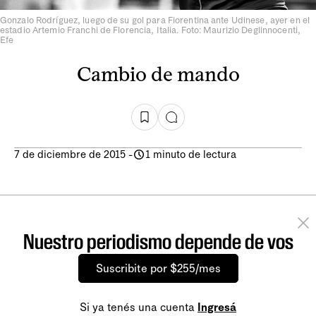
Gonzalo Rodríguez, luego de su gol para Fiorentina ante Udinese, ayer en el
estadio Artemio Franchi de Florencia, Italia. Foto: Maurizio Deglinnocenti,
Efe
Cambio de mando
7 de diciembre de 2015
-
1 minuto de lectura
Nuestro periodismo depende de vos
Suscribite por $255/mes
Si ya tenés una cuenta
Ingresá