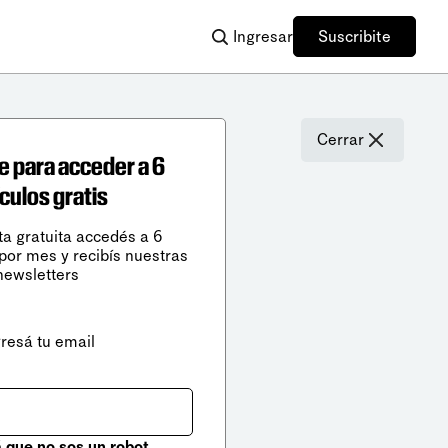
Ingresar
Suscribite
Cerrar
e para acceder a 6
ículos gratis
ta gratuita accedés a 6
 por mes y recibís nuestras
newsletters
gresá tu email
que no sos un robot