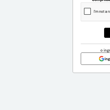
o ing
in