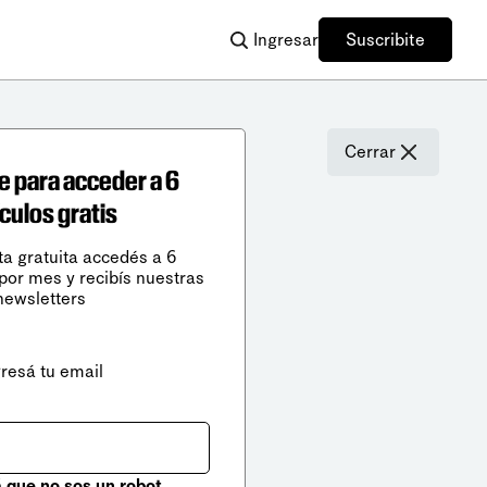
Ingresar
Suscribite
Cerrar
e para acceder a 6
ículos gratis
ta gratuita accedés a 6
 por mes y recibís nuestras
newsletters
gresá tu email
que no sos un robot