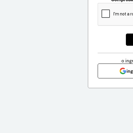
o ing
in