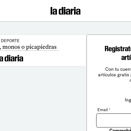
DEPORTE
, monos o picapiedras
Registrat
art
Con tu cuen
artículos gratis
In
Email
*
Comprobá 