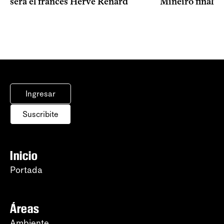
Mineiro finalist
será el francés Hervé Renard
Ingresar
Suscribite
Inicio
Portada
Áreas
Ambiente