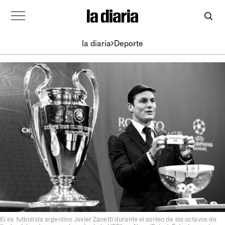
la diaria
Deporte
El ex futbolista argentino Javier Zanetti durante el sorteo de los octavos de