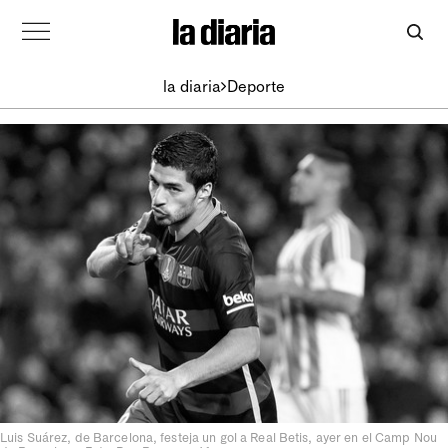
la diaria
Deporte
Luis Suárez, de Barcelona, festeja un gol a Real Betis, ayer en el Camp Nou