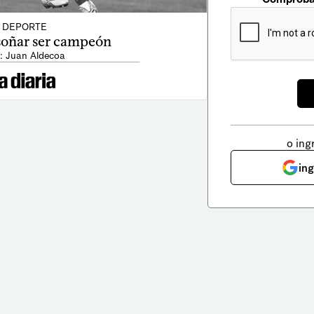
DEPORTE
soñar ser campeón
: Juan Aldecoa
o ing
in