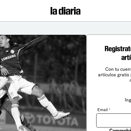
Registrat
art
Con tu cuen
artículos gratis
In
Email
*
Comprobá 