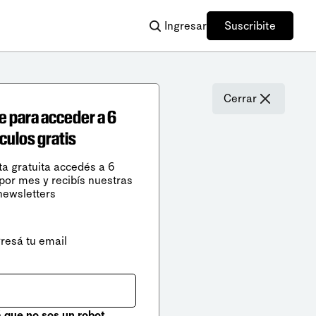
Ingresar
Suscribite
Cerrar
e para acceder a 6
ículos gratis
ta gratuita accedés a 6
 por mes y recibís nuestras
newsletters
gresá tu email
que no sos un robot