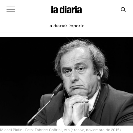
la diaria
Deporte
Michel Platini. Foto: Fabrice Coffrini, Afp (archivo, noviembre de 2015)